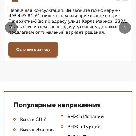
Первичная консультация. Вы звоните по номеру +7
495 449-82-61, пишете нам или приезжаете в офис
Гиперактив-Жвс по адресу улица Карла Маркса, 288А.
‹
›
Мы выслушиваем вашу задачу, уточняем детали и
предлагаем оптимальный вариант решения.
Оставить заявку
Популярные направления
ВНЖ в Испании
Виза в США
ВНЖ в Турции
Виза в Италию